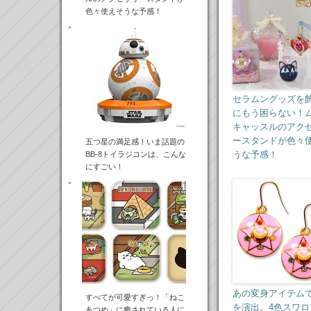
色々使えそうな予感！
セラムングッズを
にもう困らない！
キャッスルのアク
ースタンドが色々
五つ星の満足感！いま話題の
うな予感！
BB-8トイラジコンは、こんな
にすごい！
あの変身アイテム
すべてが可愛すぎっ！「ねこ
を演出。4色スワロ
あつめ」に癒されている人に