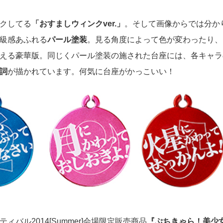
クしてる
「おすましウィンクver.」
。そして画像からでは分か
級感あふれる
パール塗装
。見る角度によって色が変わったり、
える豪華版。同じくパール塗装の施された台座には、各キャラ
詞
が描かれています。何気に台座がかっこいい！
ィバル2014[Summer]会場限定販売商品
『ぷちきゃら！美少