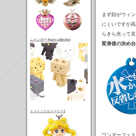
まず顔がウィン
にくいですが高
らきら光って見
ニャンボー figure collection
変身後の決め台
トゥインクルドーリー3
ワンダーフェステ