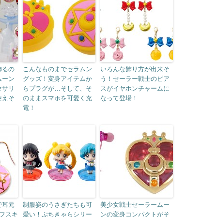
飾るの
こんなものまでセラムン
いろんな飾り方が出来そ
ムーン
グッズ！変身アイテムか
う！セーラー戦士のピア
セサリ
らプラグが…そして、そ
スがイヤホンチャームに
使えそ
のままスマホを可愛く充
なって登場！
電！
で耳元
制服姿のうさぎたちも可
美少女戦士セーラームー
フスキ
愛い！ぷちきゃらシリー
ンの変身コンパクトがそ