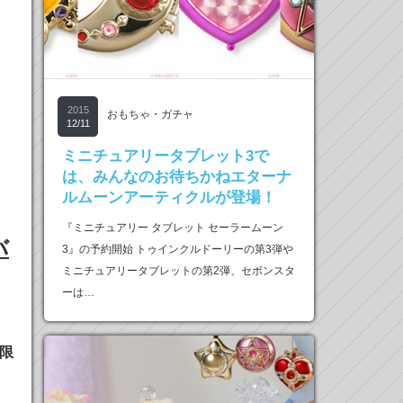
！
2015
おもちゃ・ガチャ
12/11
ミニチュアリータブレット3で
は、みんなのお待ちかねエターナ
ルムーンアーティクルが登場！
『ミニチュアリー タブレット セーラームーン
バ
3』の予約開始 トゥインクルドーリーの第3弾や
ミニチュアリータブレットの第2弾、セボンスタ
ーは…
さ
限