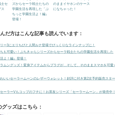
戦士セ
ズからセーラ戦士たちの
のままイヤホンのケース
アス
学園生活を再現した「ぷ
になちゃった！
ちっと学園生活よ！編』
登場！
読んだ方はこんな記事も読んでいます：
リー3にエリちびと人間ルナ登場でびっくりなラインナップに！
ちも可愛い！ぷちきゃらシリーズからセーラ戦士たちの学園生活を再現した
活よ！編』登場！
ラムングッズ！変身アイテムからプラグが…そして、そのままスマホを可愛
わいいセーラームーンのレザーウォレット！好評に付き第2次予約販売スタ
セーラーVもコップのフチに！お茶友シリーズ「セーラームーン」が発売中
のグッズはこちら：