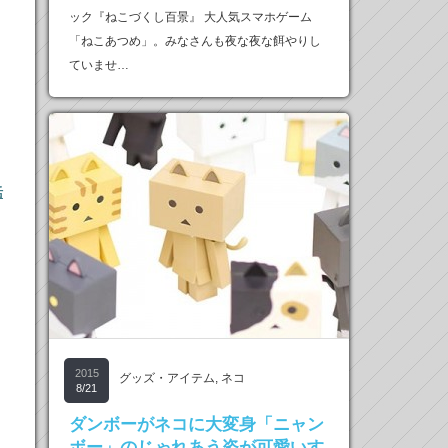
ック『ねこづくし百景』 大人気スマホゲーム
「ねこあつめ」。みなさんも夜な夜な餌やりし
ていませ…
活
2015
グッズ・アイテム
,
ネコ
8/21
ダンボーがネコに大変身「ニャン
ボー」のじゃれあう姿が可愛いす