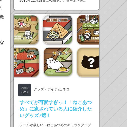
2015年12月18日に公開予定。まだまだ先…
配
数
所な
2015
グッズ・アイテム
,
ネコ
8/28
すべてが可愛すぎっ！「ねこあつ
め」に癒されている人に紹介した
いグッズ7選！
シールが欲しい！ねこあつめのキャラクターブ