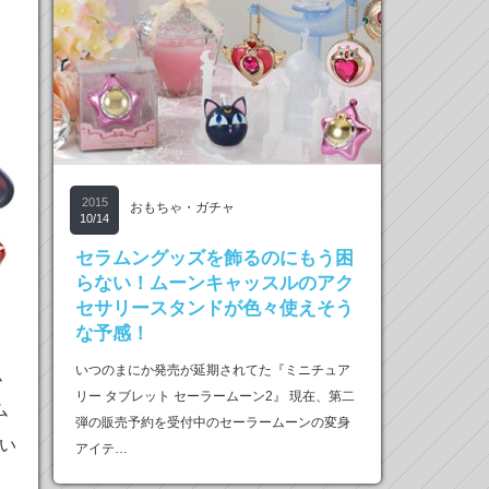
2015
おもちゃ・ガチャ
10/14
セラムングッズを飾るのにもう困
らない！ムーンキャッスルのアク
セサリースタンドが色々使えそう
な予感！
いつのまにか発売が延期されてた『ミニチュア
ム
リー タブレット セーラームーン2』 現在、第二
ム
弾の販売予約を受付中のセーラームーンの変身
い
アイテ…