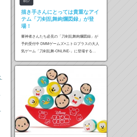
8/17
描き手さんにとっては貴重なアイ
テム「刀剣乱舞絢爛図録」が登
場！
審神者さんたち必見の「刀剣乱舞絢爛図録」が
予約受付中 DMMゲームズ×ニトロプラスの大人
気ゲーム「刀剣乱舞-ONLINE-」に登場する…
く
ー
！