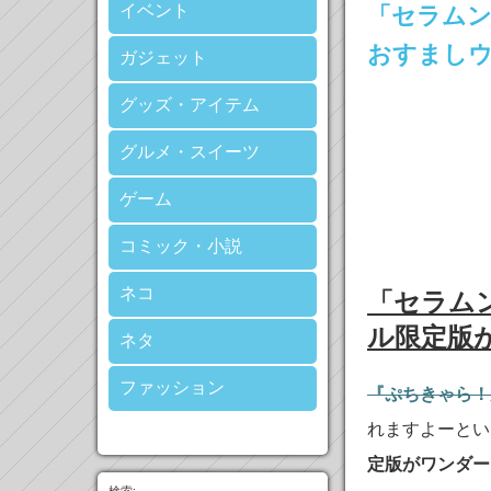
イベント
「セラム
おすまし
ガジェット
グッズ・アイテム
グルメ・スイーツ
ゲーム
コミック・小説
ネコ
「セラム
ル限定版
ネタ
ファッション
『ぷちきゃら！
れますよーとい
定版がワンダーフ