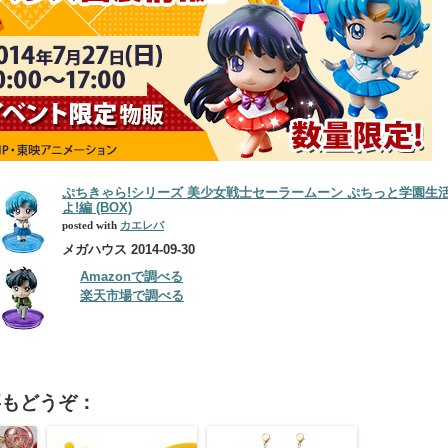
ぷちきゃら!シリーズ 美少女戦士セーラームーン ぷちっと学園生
よ!編 (BOX)
posted with
カエレバ
メガハウス 2014-09-30
Amazonで調べる
楽天市場で調べる
事もどうぞ：