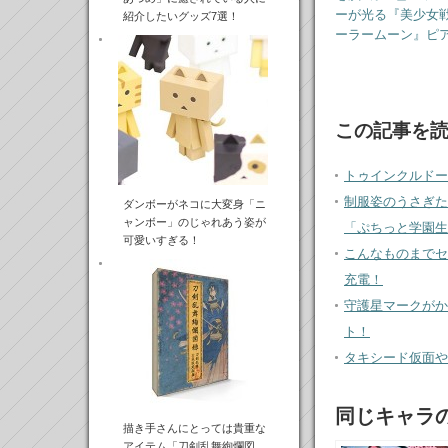
ーが光る『美少女
紹介したいグッズ7選！
ーラームーン』ピ
この記事を
トゥインクルドー
制服姿のうさぎた
ダンボーがネコに大変身「ニ
ャンボー」のじゃれあう姿が
「ぷちっと学園生
可愛いすぎる！
こんなものまでセ
充電！
守護星マークがか
ト！
タキシード仮面や
同じキャラ
描き手さんにとっては貴重な
アイテム「刀剣乱舞絢爛図