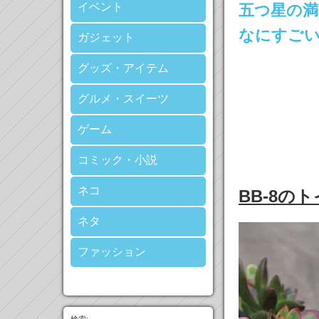
イベント
五つ星の満
なにすご
ガジェット
グッズ・アイテム
グルメ・スイーツ
ゲーム
コミック・小説
ネコ
BB-8の
ネタ
ファッション