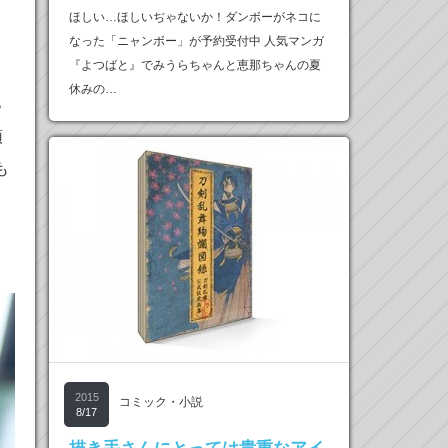
ほしい…ほしいぢゃないか！ダンボーがネコに
なった「ニャンボー」が予約受付中 人気マンガ
『よつばと』でみうらちゃんと恵那ちゃんの夏
休みの…
っ
頭
も
2015
コミック・小説
8/17