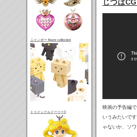
じつはCG
ニャンボー figure collection
映画の予告編で
トゥインクルドーリー3
いうみたいです
ゃないか、ソワ