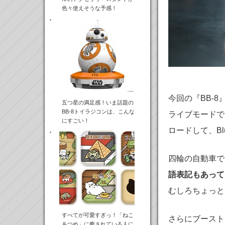
色々使えそうな予感！
今回の『BB-
五つ星の満足感！いま話題の
BB-8トイラジコンは、こんな
ライブモードでは専
にすごい！
ロードして、Bl
四輪の自動車で
語表記もあって
むしろちょっと
すべてが可愛すぎっ！「ねこ
さらにブースト
あつめ」に癒されている人に