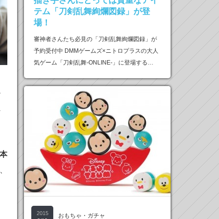
描き手さんにとっては貴重なアイ
テム「刀剣乱舞絢爛図録」が登
場！
審神者さんたち必見の「刀剣乱舞絢爛図録」が
予約受付中 DMMゲームズ×ニトロプラスの大人
気ゲーム「刀剣乱舞-ONLINE-」に登場する…
ド
ン
本
、
2015
おもちゃ・ガチャ