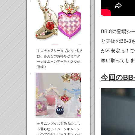
BB-8の登場
と実物のBB-
が不安定っ！で
ミニチュアリータブレット3で
は、みんなのお待ちかねエタ
奪い取ってしま
ーナルムーンアーティクルが
登場！
今回のB
セラムングッズを飾るのにも
う困らない！ムーンキャッス
ルのアクセサリースタンドが