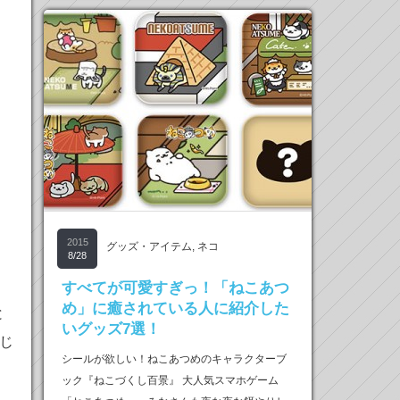
2015
グッズ・アイテム
,
ネコ
8/28
すべてが可愛すぎっ！「ねこあつ
め」に癒されている人に紹介した
と
いグッズ7選！
じ
シールが欲しい！ねこあつめのキャラクターブ
ック『ねこづくし百景』 大人気スマホゲーム