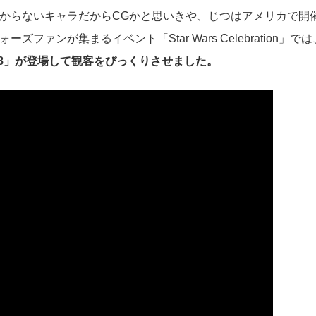
からないキャラだからCGかと思いきや、じつはアメリカで開
ズファンが集まるイベント「Star Wars Celebration」では
-8」が登場して観客をびっくりさせました。