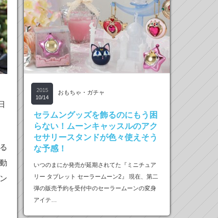
2015
おもちゃ・ガチャ
10/14
日
セラムングッズを飾るのにもう困
らない！ムーンキャッスルのアク
セサリースタンドが色々使えそう
る
な予感！
動
いつのまにか発売が延期されてた『ミニチュア
リー タブレット セーラームーン2』 現在、第二
ン
弾の販売予約を受付中のセーラームーンの変身
アイテ…