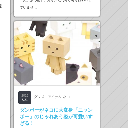
「ねこあつめ」。みなさんも夜な夜な餌やりし
催
ていませ…
、
2015
グッズ・アイテム
,
ネコ
8/21
ダンボーがネコに大変身「ニャン
ボー」のじゃれあう姿が可愛いす
ぎる！