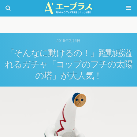
2015年2月6日
『そんなに動けるの！』躍動感溢
れるガチャ「コップのフチの太陽
の塔」が大人気！