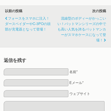
とふなっしー」が
発売中！
以前の投稿
次の投稿
フォースをスマホに注入！
流線型のボディーがかっこい
ダースベイダーやC-3POの頭
い！バットマンシリーズの中で
部が充電器となって登場！
も高い人気を誇るバットマンカ
ーがスマホケースになって登
場！
返信を残す
名前*
Eメール*
ウェブサイト