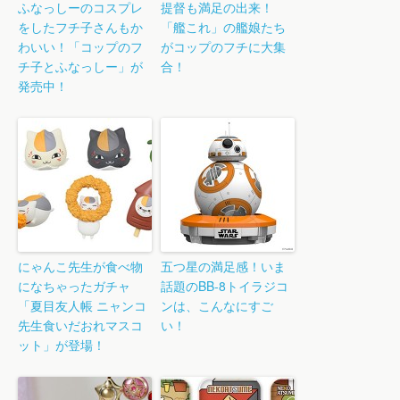
ふなっしーのコスプレ
提督も満足の出来！
をしたフチ子さんもか
「艦これ」の艦娘たち
わいい！「コップのフ
がコップのフチに大集
チ子とふなっしー」が
合！
発売中！
にゃんこ先生が食べ物
五つ星の満足感！いま
になちゃったガチャ
話題のBB-8トイラジコ
「夏目友人帳 ニャンコ
ンは、こんなにすご
先生食いだおれマスコ
い！
ット」が登場！