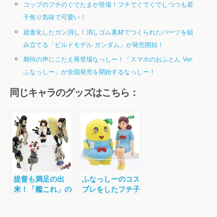
コップのフチのぐでたまが登場！フチでぐでぐでしつつも若
干焦り気味で可愛い！
超進化したガン消し！消しゴム素材でつくられたパーツを組
み立てる「ビルドモデル ガンダム」が発売開始！
期待の声にこたえ再登場なっしー！「スマホのおふとん Ver.
ふなっしー」が全国発売を開始するなっしー！
同じキャラのグッズはこちら：
提督も満足の出
ふなっしーのコス
来！「艦これ」の
プレをしたフチ子
艦娘たちがコップ
さんもかわいい！
のフチに大集合！
「コップのフチ子