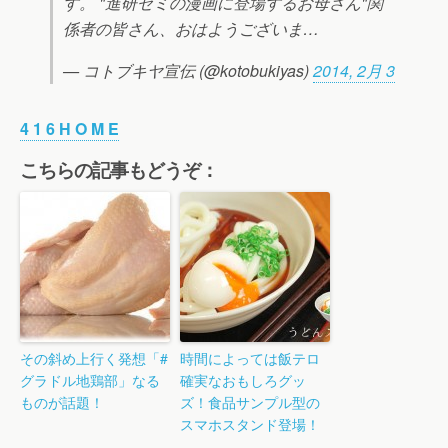
す。 "進研ゼミの漫画に登場するお母さん"関
係者の皆さん、おはようございま…
— コトブキヤ宣伝 (@kotobukiyas)
2014, 2月 3
4 1 6 H O M E
こちらの記事もどうぞ：
その斜め上行く発想「#
時間によっては飯テロ
グラドル地鶏部」なる
確実なおもしろグッ
ものが話題！
ズ！食品サンプル型の
スマホスタンド登場！