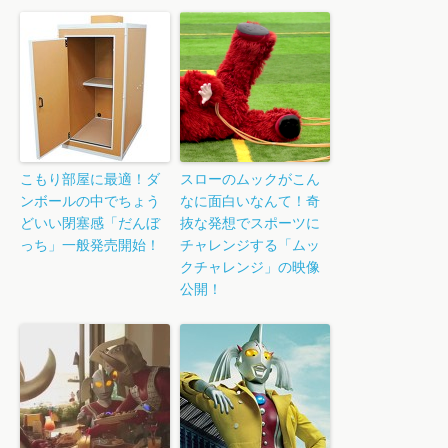
こもり部屋に最適！ダ
スローのムックがこん
ンボールの中でちょう
なに面白いなんて！奇
どいい閉塞感「だんぼ
抜な発想でスポーツに
っち」一般発売開始！
チャレンジする「ムッ
クチャレンジ」の映像
公開！