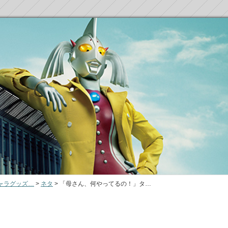
ャラグッズ…
>
ネタ
>
「母さん、何やってるの！」タ…