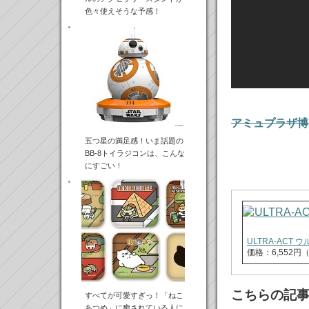
色々使えそうな予感！
アミュプラザ博
五つ星の満足感！いま話題の
BB-8トイラジコンは、こんな
にすごい！
ULTRA-AC
価格：6,552
こちらの記
すべてが可愛すぎっ！「ねこ
あつめ」に癒されている人に