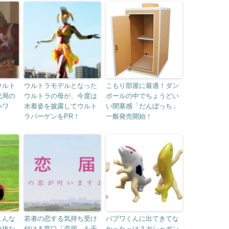
ウルト
ウルトラモデルとなった
こもり部屋に最適！ダン
光局の
ウルトラの母が、今度は
ボールの中でちょうどい
ハワ
水着姿を披露してウルト
い閉塞感「だんぼっち」
ラバーゲンをPR！
一般発売開始！
こんな
若者の恋する気持ち受け
パプワくんに出てきてな
奇抜な
付ける窓口「恋届」を千
かったっけ？ガシャポン