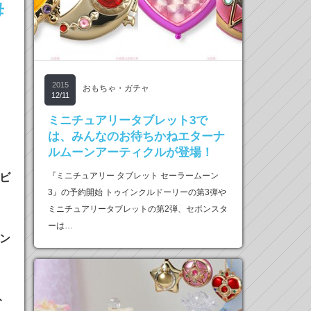
母
2015
おもちゃ・ガチャ
12/11
ミニチュアリータブレット3で
は、みんなのお待ちかねエターナ
ルムーンアーティクルが登場！
『ミニチュアリー タブレット セーラームーン
ビ
3』の予約開始 トゥインクルドーリーの第3弾や
ミニチュアリータブレットの第2弾、セボンスタ
ーは…
ン
ト