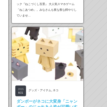
ック『ねこづくし百景』 大人気スマホゲーム
「ねこあつめ」。みなさんも夜な夜な餌やりし
ていませ…
2015
グッズ・アイテム
,
ネコ
8/21
ダンボーがネコに大変身「ニャン
ボー」のじゃれあう姿が可愛いす