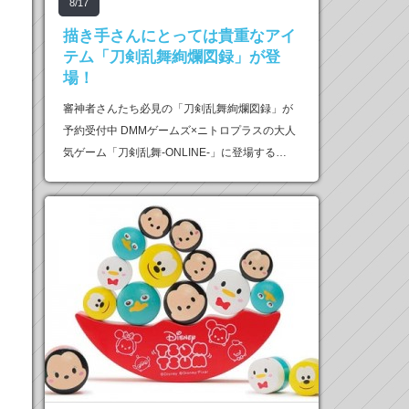
8/17
描き手さんにとっては貴重なアイ
テム「刀剣乱舞絢爛図録」が登
場！
審神者さんたち必見の「刀剣乱舞絢爛図録」が
予約受付中 DMMゲームズ×ニトロプラスの大人
気ゲーム「刀剣乱舞-ONLINE-」に登場する…