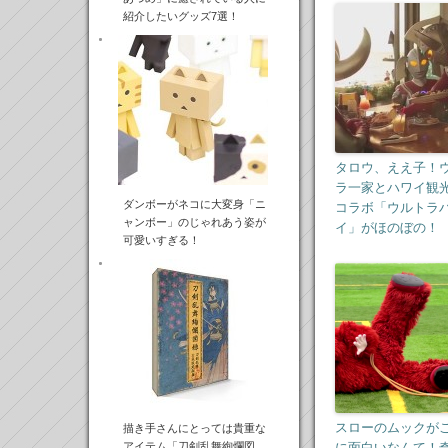
紹介したいグッズ7選！
タロウ、ええ子！
ラ一家とハワイ観
ダンボーがネコに大変身「ニ
コラボ「ウルトラ
ャンボー」のじゃれあう姿が
イ」がほのぼの！
可愛いすぎる！
スローのムックが
描き手さんにとっては貴重な
アイテム「刀剣乱舞絢爛図
に面白いなんて！