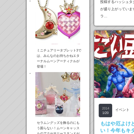
投稿するハッシュタ
が盛り上がっていま
ラ…
ミニチュアリータブレット3で
は、みんなのお待ちかねエタ
ーナルムーンアーティクルが
登場！
2014
イベント
1/20
セラムングッズを飾るのにも
もはや厄よけ
う困らない！ムーンキャッス
い！今年もキ
ルのアクセサリースタンドが