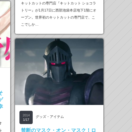
キットカットの専門店『キットカット ショコラ
トリー』が1月17日に西部池袋本店地下1階にオ
ープン。世界初のキットカットの専門店で、こ
こでしか…
そ
ゲ
幸
2014
グッズ・アイテム
1/17
オ
禁断のマスク・オン・マスク！ロ
を