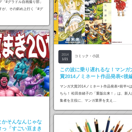
グ「#グラドル自画撮り部」
すが、その斜め上行く「#グ
2014
コミック・小説
1/21
この波に乗り遅れるな！マンガ
賞2014ノミネート作品発表<後
マンガ大賞2014ノミネート作品発表<前半>
ちら！ 松田奈緒子の「重版出来！」は、新人
集者を主役に、マンガ業界を支え…
とかそんなんじゃな
タっ「すごい豆まき