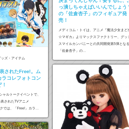
決まってんじゃん！要するに、
っ潰しちゃえばいいんでしょう
の「佐倉杏子」のフィギュア発
売！
メディコム・トイは、アニメ『魔法少女まど
☆マギカ』よりマックスファクトリー、グッ
スマイルカンパニーとの共同開発第5弾とな
「佐倉杏子」の…
グッズ・アイテム
されたFree!。ム
カラコレフォトコン
ぞ！
ペシャルトークイベントで、
表されたTVアニメ
ックでは、「Free!」カラ…