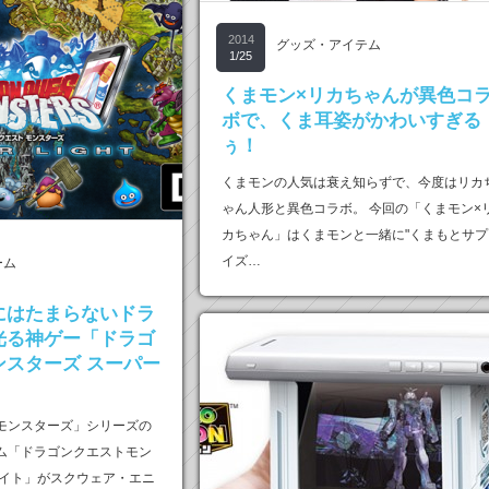
2014
グッズ・アイテム
1/25
くまモン×リカちゃんが異色コ
ボで、くま耳姿がかわいすぎる
ぅ！
くまモンの人気は衰え知らずで、今度はリカ
ゃん人形と異色コラボ。 今回の「くまモン×
カちゃん」はくまモンと一緒に"くまもとサプ
イズ…
ーム
にはたまらないドラ
光る神ゲー「ドラゴ
ンスターズ スーパー
モンスターズ」シリーズの
ム「ドラゴンクエストモン
ライト」がスクウェア・エニ