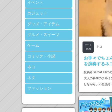
イベント
ガジェット
グッズ・アイテム
グルメ・スイーツ
ゲーム
2014
ネコ
1/29
コミック・小説
お手々でちょ
を演奏するネ
ネコ
投稿者Serhat Ki
ネタ
大人の科学のテルミ
しながら、不思議そ
ファッション