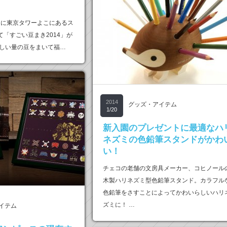
月）に東京タワーよこにあるス
「すごい豆まき2014」が
だしい量の豆をまいて福…
2014
グッズ・アイテム
1/20
新入園のプレゼントに最適なハ
ネズミの色鉛筆スタンドがかわ
い！
チェコの老舗の文房具メーカー、コヒノール
木製ハリネズミ型色鉛筆スタンド。カラフル
色鉛筆をさすことによってかわいらしいハリ
ズミに！ …
イテム