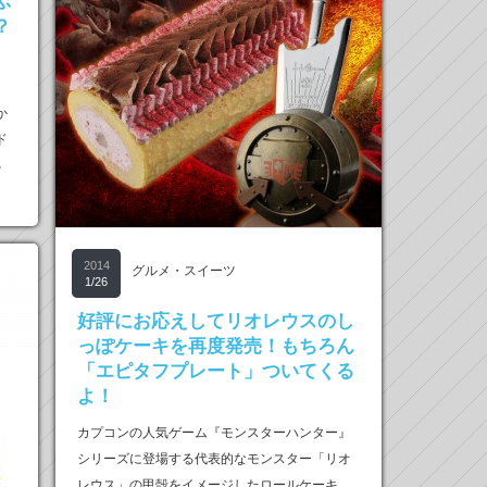
ぶ
？
か
ド
る
2014
グルメ・スイーツ
1/26
好評にお応えしてリオレウスのし
っぽケーキを再度発売！もちろん
「エピタフプレート」ついてくる
よ！
カプコンの人気ゲーム『モンスターハンター』
シリーズに登場する代表的なモンスター「リオ
レウス」の甲殻をイメージしたロールケーキ