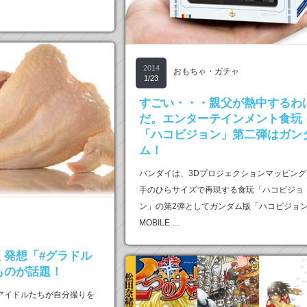
2014
おもちゃ・ガチャ
1/23
すごい・・・親父が熱中するわ
だ。エンターテインメント食玩
「ハコビジョン」第二弾はガン
ム！
バンダイは、3Dプロジェクションマッピング
手のひらサイズで再現する食玩「ハコビジョ
ン」の第2弾としてガンダム版「ハコビジョ
MOBILE …
く発想「#グラドル
ものが話題！
ビアアイドルたちが自分撮りを