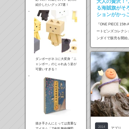
大人の贅沢！
紹介したいグッズ7選！
る海賊旗がそ
ションがかっ
『ONE PIECE 15th
ートピンズコレクショ
ンダイで販売を開始
ダンボーがネコに大変身「ニ
ャンボー」のじゃれあう姿が
可愛いすぎる！
描き手さんにとっては貴重な
2014
アプリ
アイテム「刀剣乱舞絢爛図