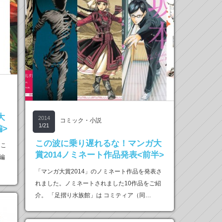
大
2014
コミック・小説
1/21
編>
この波に乗り遅れるな！マンガ大
はこ
賞2014ノミネート作品発表<前半>
編
「マンガ大賞2014」のノミネート作品を発表さ
れました。ノミネートされました10作品をご紹
介。 「足摺り水族館」は コミティア（同…