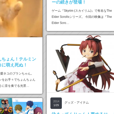
ーの続きが登場！
ゲーム『Skyrim (スカイリム)』で有名なThe
Elder Scrollsシリーズ。 今回の映像は『The
Elder Scro…
んちょん！テルミン
コに萌え死ぬ！
limの愛ネコのブランちゃん。
ンをお手々でちょんちょん
うに音を奏でる光景…
2014
グッズ・アイテム
1/29