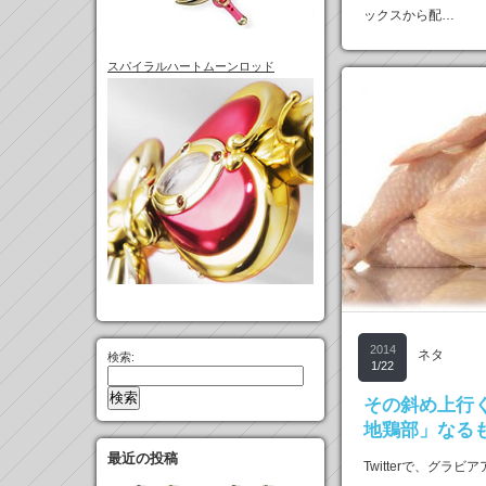
ックスから配…
スパイラルハートムーンロッド
2014
ネタ
検索:
1/22
その斜め上行
地鶏部」なる
最近の投稿
Twitterで、グラ