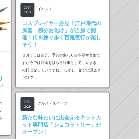
2014
イベント
1/19
コスプレイヤー必見！江戸時代の
風習「節分お化け」が吉原で開
催！街を練り歩く百鬼夜行が楽し
そう！
２月３日は節分。季節の変わり目を示す言葉で
すが今では邪鬼をはらう行事として「豆まき」
の日になっていますね。 しかし、節分は豆まき
リ
だけで…
い
2014
の
グルメ・スイーツ
1/19
な
新たな味わいに出会えるキットカ
ネ
ット専門店「ショコラトリー」が
オープン！