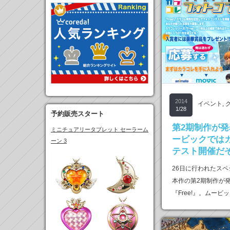
2014
イベント
,
1/28
予約販売スタート
第2期制作が発表
ミニチュアリータブレット セーラーム
ービックでは
ーン 3
テスト開催だ
26日に行われたス
本作の第2期制作が発
『Free!』。ムービ