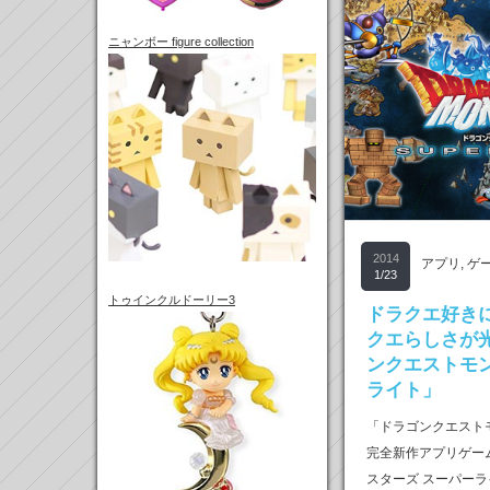
ニャンボー figure collection
2014
アプリ
,
ゲ
1/23
トゥインクルドーリー3
ドラクエ好き
クエらしさが
ンクエストモ
ライト」
「ドラゴンクエスト
完全新作アプリゲー
スターズ スーパー