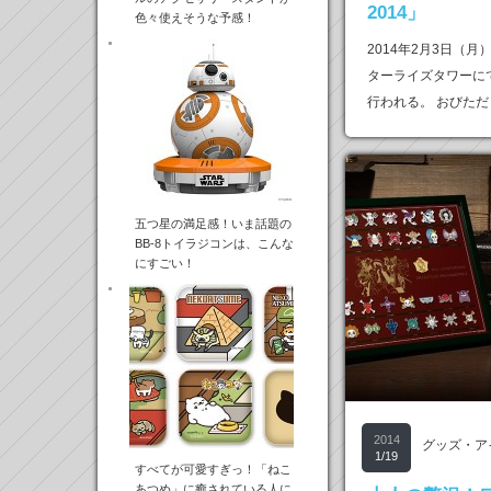
2014」
色々使えそうな予感！
2014年2月3日（
ターライズタワーにて
行われる。 おびた
五つ星の満足感！いま話題の
BB-8トイラジコンは、こんな
にすごい！
2014
グッズ・ア
1/19
すべてが可愛すぎっ！「ねこ
あつめ」に癒されている人に