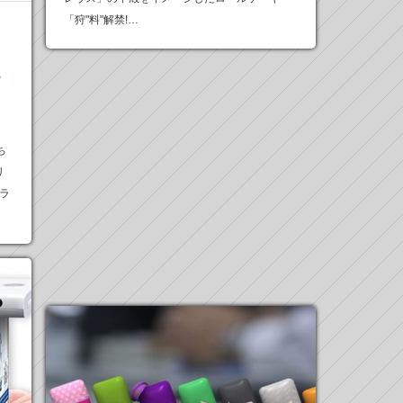
「狩"料"解禁!…
ラ
ち
リ
ラ