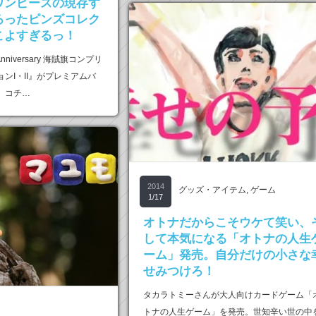
ワンピースの現存す
ろったピンズコレク
こよすぎるっ！
 Anniversary 海賊旗コンプリ
ンI・II』がプレミアムバ
。コチ…
2014
グッズ・アイテム
,
ゲーム
1/17
オトナだからこそウケて笑い、
して本気になる「オトナの人生
ーム」発売。自分だけの小さな
せみつけろ！
タカラトミーさんが大人向けカードゲーム「
トナの人生ゲーム」を発売。世知辛い世の中