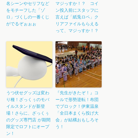
名シーンやセリフなど
マジっすか！？ コイ
をモチーフした「ゾ
ン投入前にスタッフに
ロ」づくしの一番くじ
言えば「紙兎ロペ」ク
がでるぞぉぉぉ
リアファイルもらえる
って、マジっすか！？
うつ伏せグッズは変わ
『先生がきたぞ！』コ
り種！ざっくぅのモバ
ールで形勢逆転！布団
イルスタンドが新登
でブロック！伊東温泉
場！さらに、ざっくぅ
「全日本まくら投げ大
のグッズ専門店 が期間
会」が結構おもしろそ
限定でロフトにオープ
う！
ン！