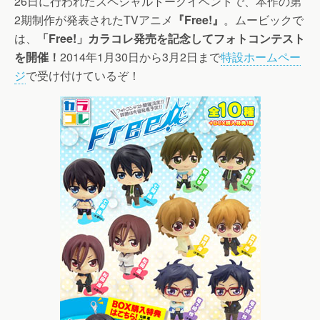
26日に行われたスペシャルトークイベントで、本作の第
2期制作が発表されたTVアニメ
『Free!』
。ムービックで
は、
「Free!」カラコレ発売を記念してフォトコンテスト
を開催！
2014年1月30日から3月2日まで
特設ホームペー
ジ
で受け付けているぞ！