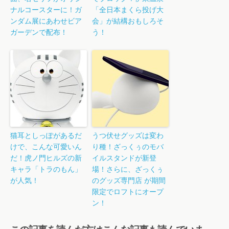
ナルコースターに！ガ
「全日本まくら投げ大
ンダム展にあわせビア
会」が結構おもしろそ
ガーデンで配布！
う！
猫耳としっぽがあるだ
うつ伏せグッズは変わ
けで、こんな可愛いん
り種！ざっくぅのモバ
だ！虎ノ門ヒルズの新
イルスタンドが新登
キャラ「トラのもん」
場！さらに、ざっくぅ
が人気！
のグッズ専門店 が期間
限定でロフトにオープ
ン！