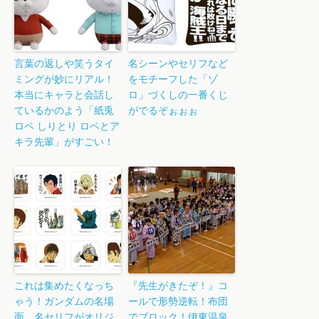
言葉の返しや笑うタイ
名シーンやセリフなど
ミングが妙にリアル！
をモチーフした「ゾ
本当にキャラと会話し
ロ」づくしの一番くじ
ているかのよう「紙兎
がでるぞぉぉぉ
ロペ しりとり ロペとア
キラ先輩」がすごい！
これは集めたくなっち
『先生がきたぞ！』コ
ゃう！ガンダムの名場
ールで形勢逆転！布団
面、名セリフがオリジ
でブロック！伊東温泉