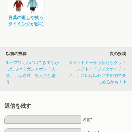
言葉の返しや笑う
タイミングが妙に
リアル！本当にキ
ャラと会話してい
るかのよう「紙兎
ロペ しりとり ロ
以前の投稿
次の投稿
ペとアキラ先輩」
がすごい！
パプワくんに出てきてなか
タカラトミーから新たなクッキ
ったっけ？ガシャポン「人
ングトイ『ツメタオイチ～
魚。」は絶対、魚人だと思
ノ』。コレは以外に実用的で楽
う！
しめるかも！
返信を残す
名前*