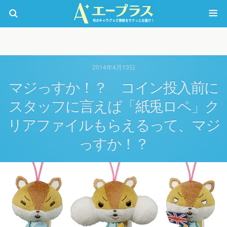
2014年4月13日
マジっすか！？ コイン投入前に
スタッフに言えば「紙兎ロペ」ク
リアファイルもらえるって、マジ
っすか！？