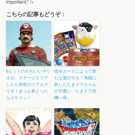
important;” />
こちらの記事もどうぞ：
8ビットのかわいいマリ
指令カードによって新
オが、ステージクリア
たな遊び方も！海賊に
したら突然のリアルマ
扮したたまドラちゃん
リオ！きっと鼻とった
が可愛い「たまドラ危
らイケメン！
機一発」