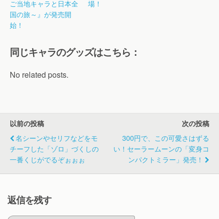
ご当地キャラと日本全
場！
国の旅～』が発売開
始！
同じキャラのグッズはこちら：
No related posts.
以前の投稿
次の投稿
名シーンやセリフなどをモ
300円で、この可愛さはずる
チーフした「ゾロ」づくしの
い！セーラームーンの「変身コ
一番くじがでるぞぉぉぉ
ンパクトミラー」発売！
返信を残す