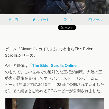
共有
ツイート
+ 1
メール
ゲーム『Skyrim (スカイリム)』で有名な
The Elder
Scrollsシリーズ。
今回の映像は
『The Elder Scrolls Online』
のもので、この世界での絶対的な王権が崩壊、大陸の三
勢力が覇権を目指して争うというストーリのゲームムー
ビーが1年ほど前の2013年1月22日に公開されていました
が、その続きと思われるCGムービーが公開されました。