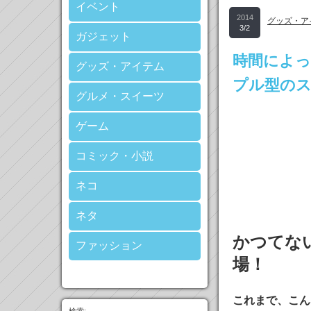
イベント
2014
グッズ・ア
3/2
ガジェット
時間によ
グッズ・アイテム
プル型の
グルメ・スイーツ
ゲーム
コミック・小説
ネコ
ネタ
かつてな
ファッション
場！
これまで、こん