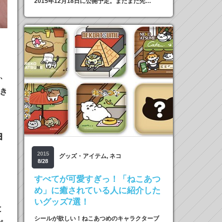
2015年12月18日に公開予定。まだまだ先…
、
き
ョ
2015
グッズ・アイテム
,
ネコ
8/28
すべてが可愛すぎっ！「ねこあつ
め」に癒されている人に紹介した
いグッズ7選！
と
シールが欲しい！ねこあつめのキャラクターブ