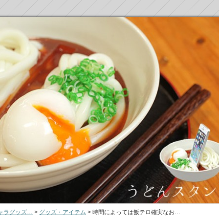
ャラグッズ…
>
グッズ・アイテム
>
時間によっては飯テロ確実なお…