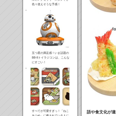
色々使えそうな予感！
五つ星の満足感！いま話題の
BB-8トイラジコンは、こんな
にすごい！
すべてが可愛すぎっ！「ねこ
語や食文化が違
あつめ」に癒されている人に