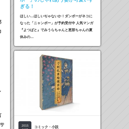
。
ぎる！
ほしい…ほしいぢゃないか！ダンボーがネコに
部
なった「ニャンボー」が予約受付中 人気マンガ
『よつばと』でみうらちゃんと恵那ちゃんの夏
力
休みの…
し
言
サ
2015
コミック・小説