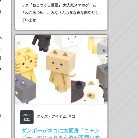
プ
ック『ねこづくし百景』 大人気スマホゲーム
ョ
「ねこあつめ」。みなさんも夜な夜な餌やりし
ていませ…
か
こ
類
ら
」
」
ろ
2015
グッズ・アイテム
,
ネコ
8/21
ト
ダンボーがネコに大変身「ニャン
ボー」のじゃれあう姿が可愛いす