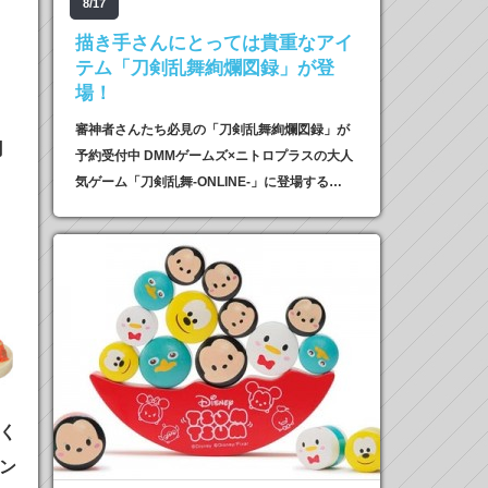
8/17
描き手さんにとっては貴重なアイ
テム「刀剣乱舞絢爛図録」が登
場！
審神者さんたち必見の「刀剣乱舞絢爛図録」が
円
予約受付中 DMMゲームズ×ニトロプラスの大人
気ゲーム「刀剣乱舞-ONLINE-」に登場する…
く
ン