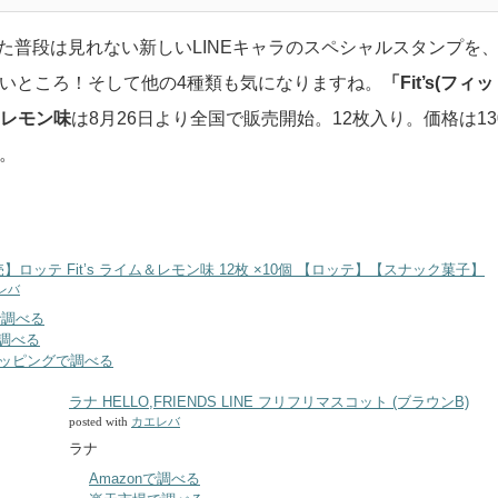
ボした普段は見れない新しいLINEキャラのスペシャルスタンプを
いところ！そして他の4種類も気になりますね。
「Fit’s(フィッ
&レモン味
は8月26日より全国で販売開始。12枚入り。価格は13
。
売】ロッテ Fit’s ライム＆レモン味 12枚 ×10個 【ロッテ】【スナック菓子】
レバ
で調べる
で調べる
ショッピングで調べる
ラナ HELLO,FRIENDS LINE フリフリマスコット (ブラウンB)
posted with
カエレバ
ラナ
Amazonで調べる