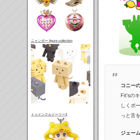
ニャンボー figure collection
コニー
Fit’
しくポ
トゥインクルドーリー3
っと舌
ジェー