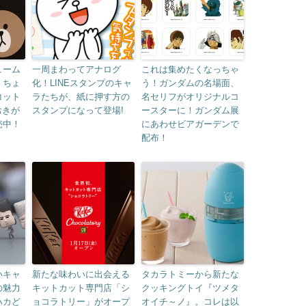
ューム
一周まわってアナログ
これは集めたくなっちゃ
、ちょ
化！LINEスタンプのキャ
う！ガンダムの名場面、
コット
ラたちが、紙に押す方の
名セリフがオリジナルコ
Sおきが
スタンプになって登場!
ースターに！ガンダム展
売中！
にあわせビアガーデンで
配布！
いキャ
新たな味わいに出会える
タカラトミーから新たな
の魅力
キットカット専門店「シ
クッキングトイ『ツメタ
ハカど
ョコラトリー」がオープ
オイチ～ノ』。コレは以