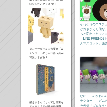
紹介したいグッズ7選！
それぞれのコスチ
がおきがえ可能な
っと変わったマス
「LINE FRIEND
えマスコット」発
ダンボーがネコに大変身「ニ
ャンボー」のじゃれあう姿が
可愛いすぎる！
なに、このかわい
ラクター！！ガム
描き手さんにとっては貴重な
を発信「ガムなら
アイテム「刀剣乱舞絢爛図