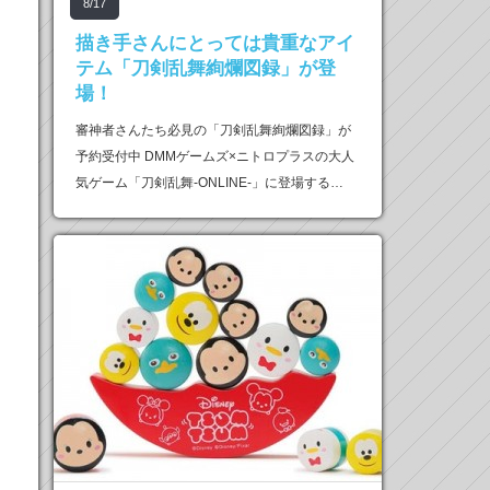
8/17
描き手さんにとっては貴重なアイ
テム「刀剣乱舞絢爛図録」が登
場！
審神者さんたち必見の「刀剣乱舞絢爛図録」が
予約受付中 DMMゲームズ×ニトロプラスの大人
気ゲーム「刀剣乱舞-ONLINE-」に登場する…