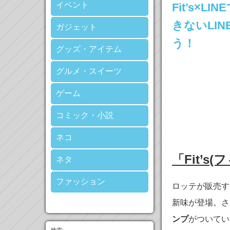
イベント
Fit’s×
きないLI
ガジェット
う！
グッズ・アイテム
グルメ・スイーツ
ゲーム
コミック・小説
ネコ
「Fit’
ネタ
ファッション
ロッテが販売す
新味が登場。さ
ンプ
がついてい