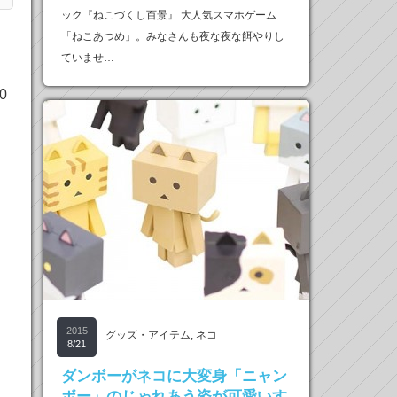
ック『ねこづくし百景』 大人気スマホゲーム
、
「ねこあつめ」。みなさんも夜な夜な餌やりし
ていませ…
0
2015
グッズ・アイテム
,
ネコ
8/21
ダンボーがネコに大変身「ニャン
ボー」のじゃれあう姿が可愛いす