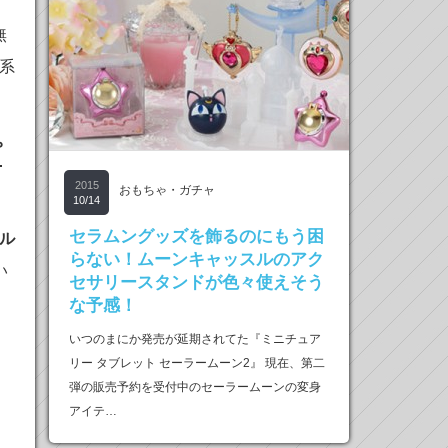
無
系
プ
2015
おもちゃ・ガチャ
10/14
セラムングッズを飾るのにもう困
ル
らない！ムーンキャッスルのアク
い
セサリースタンドが色々使えそう
な予感！
いつのまにか発売が延期されてた『ミニチュア
リー タブレット セーラームーン2』 現在、第二
弾の販売予約を受付中のセーラームーンの変身
アイテ…