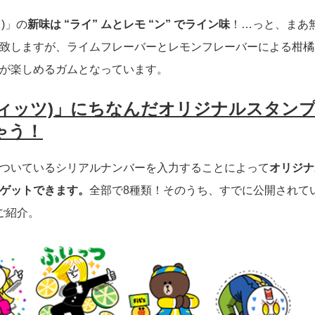
ツ)」の
新味は “ライ” ムとレモ “ン” でライン味
！…っと、まあ
致しますが、ライムフレーバーとレモンフレーバーによる柑橘
が楽しめるガムとなっています。
s(フィッツ)」にちなんだオリジナルスタン
ゃう！
ついているシリアルナンバーを入力することによって
オリジナ
ゲットできます。
全部で8種類！そのうち、すでに公開されて
ご紹介。