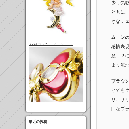
少し気取
ともに
きなジ
ムーン
スパイラルハートムーンロッド
感情表現
麗！？
まり流
ブラウ
とてもク
り、サリ
口なブ
最近の投稿