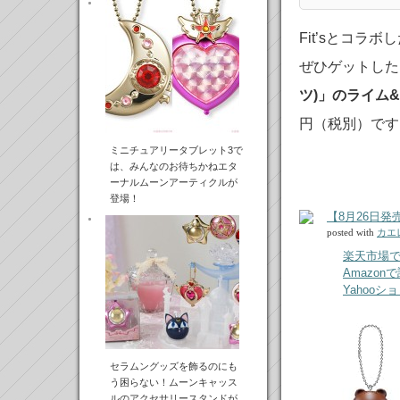
Fit’sとコラ
ぜひゲットした
ツ)」のライム
円（税別）です
ミニチュアリータブレット3で
は、みんなのお待ちかねエタ
ーナルムーンアーティクルが
登場！
【8月26日発
posted with
カエ
楽天市場
Amazon
Yahoo
セラムングッズを飾るのにも
う困らない！ムーンキャッス
ルのアクセサリースタンドが