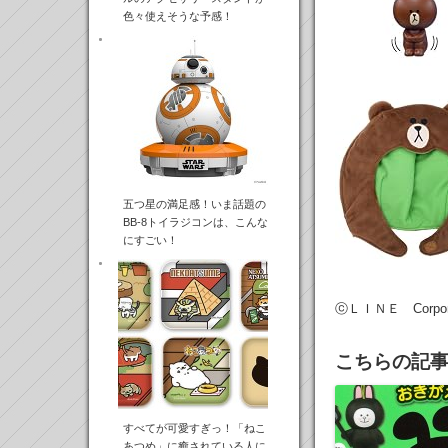
色々使えそうな予感！
五つ星の満足感！いま話題の
BB-8トイラジコンは、こんな
にすごい！
ⓒＬＩＮＥ Corpora
こちらの記
すべてが可愛すぎっ！「ねこ
あつめ」に癒されている人に