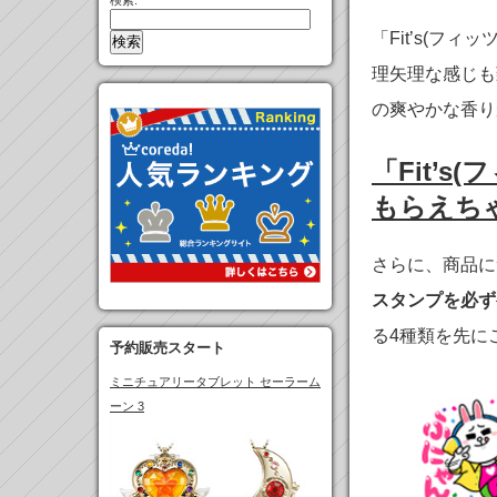
検索:
「Fit’s(フィッ
理矢理な感じも
の爽やかな香り
「Fit’
もらえち
さらに、商品に
スタンプを必ず
る4種類を先に
予約販売スタート
ミニチュアリータブレット セーラーム
ーン 3