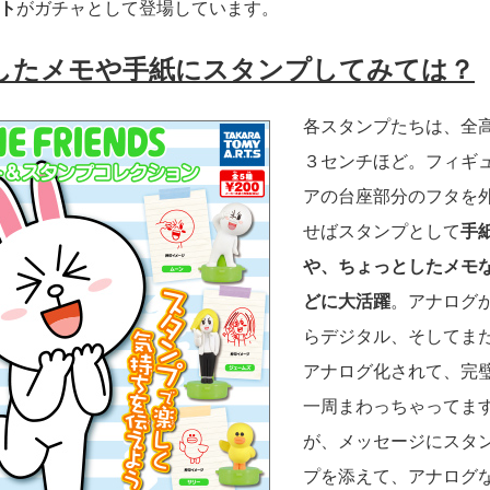
ト
がガチャとして登場しています。
したメモや手紙にスタンプしてみては？
各スタンプたちは、全
３センチほど。フィギ
アの台座部分のフタを
せばスタンプとして
手
や、ちょっとしたメモ
どに大活躍
。アナログ
らデジタル、そしてま
アナログ化されて、完
一周まわっちゃってま
が、メッセージにスタ
プを添えて、アナログ