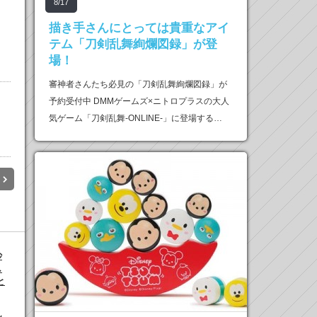
8/17
描き手さんにとっては貴重なアイ
テム「刀剣乱舞絢爛図録」が登
場！
審神者さんたち必見の「刀剣乱舞絢爛図録」が
予約受付中 DMMゲームズ×ニトロプラスの大人
気ゲーム「刀剣乱舞-ONLINE-」に登場する…
妙
し
と
ん