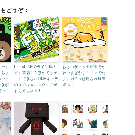
事もどうぞ：
ューム
Fit’s×LINEでライン味の
おけつがピッカピカでか
、ちょ
ガム登場！？ほかではゲ
わいすぎかよ！「ぐでた
コット
ットできないLINEキャラ
ま」ガチャは癒され度満
Sおきが
のスペシャルスタンプが
点っ！
売中！
もらえちゃう！