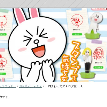
ャラグッズ…
>
おもちゃ・ガチャ
>
一周まわってアナログ化！LI…
ガチャ