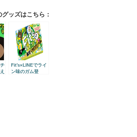
のグッズはこちら：
チ
Fit’s×LINEでライ
え
ン味のガム登
と
場！？ほかではゲ
ッ
ットできない
LINEキャラのス
が
ペシャルスタンプ
発
がもらえちゃう！