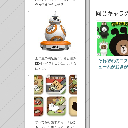
色々使えそうな予感！
同じキャラ
五つ星の満足感！いま話題の
それぞれのコス
BB-8トイラジコンは、こんな
ュームがおきが
にすごい！
可能な、ちょっ
変わったマスコ
ト「LINE
FRIENDSおき
えマスコット」
売中！
すべてが可愛すぎっ！「ねこ
あつめ」に癒されている人に