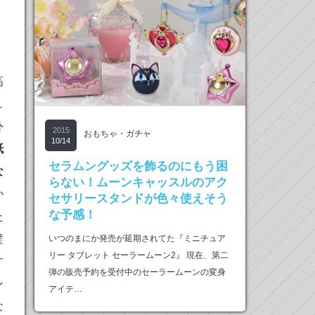
高
ュ
外
2015
おもちゃ・ガチャ
10/14
紙
セラムングッズを飾るのにもう困
な
らない！ムーンキャッスルのアク
か
セサリースタンドが色々使えそう
な予感！
た
璧
いつのまにか発売が延期されてた『ミニチュア
リー タブレット セーラームーン2』 現在、第二
す
弾の販売予約を受付中のセーラームーンの変身
ン
アイテ…
な