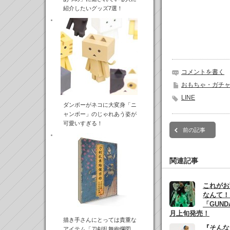
紹介したいグッズ7選！
コメントを書く
おもちゃ・ガチ
LINE
ダンボーがネコに大変身「ニ
ャンボー」のじゃれあう姿が
可愛いすぎる！
前の記事
関連記事
これがお
なんて！
「GUNDA
月上旬発売！
描き手さんにとっては貴重な
『そんな
アイテム「刀剣乱舞絢爛図