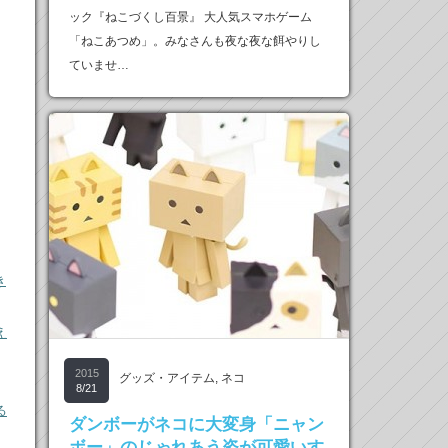
ック『ねこづくし百景』 大人気スマホゲーム
「ねこあつめ」。みなさんも夜な夜な餌やりし
ていませ…
き
え
2015
グッズ・アイテム
,
ネコ
8/21
る
ダンボーがネコに大変身「ニャン
ボー」のじゃれあう姿が可愛いす