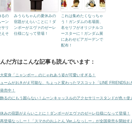
飾るの
みうらちゃんの夏休みの
これは集めたくなっちゃ
ムーン
宿題がえらいことに！ダ
う！ガンダムの名場面、
セサリ
ンボーがエヴァのゼーレ
名セリフがオリジナルコ
使えそ
仕様になって登場！
ースターに！ガンダム展
にあわせビアガーデンで
配布！
読んだ方はこんな記事も読んでいます：
大変身「ニャンボー」のじゃれあう姿が可愛いすぎる！
ュームがおきがえ可能な、ちょっと変わったマスコット「LINE FRIENDSお
発売中！
飾るのにもう困らない！ムーンキャッスルのアクセサリースタンドが色々使
休みの宿題がえらいことに！ダンボーがエヴァのゼーレ仕様になって登場！
再登場なっしー！「スマホのおふとん Ver.ふなっしー」が全国発売を開始す