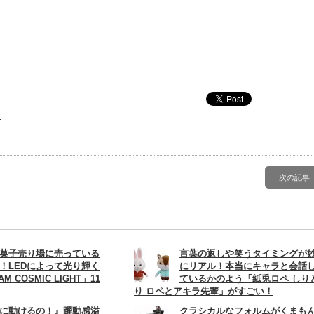
ャ
次の記事
菓子売り場に売っている
言葉の返しや笑うタイミングが
！LEDによって光り輝く
にリアル！本当にキャラと会話
M COSMIC LIGHT」11
ているかのよう「紙兎ロペ しり
り ロペとアキラ先輩」がすごい！
に動けるの！』躍動感溢
クラシカルなフォルムがくまも