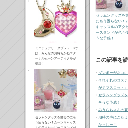
セラムングッズを
にもう困らない！
キャッスルのアク
ースタンドが色々
うな予感！
ミニチュアリータブレット3で
は、みんなのお待ちかねエタ
ーナルムーンアーティクルが
この記事を
登場！
ダンボーがネコに
それぞれのコスチ
がえマスコット」
セラムングッズを
そうな予感！
みうらちゃんの夏
期待の声にこたえ
セラムングッズを飾るのにも
う困らない！ムーンキャッス
なっしー！
ルのアクセサリースタンドが