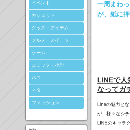
イベント
一周まわっ
が、紙に押
ガジェット
グッズ・アイテム
グルメ・スイーツ
ゲーム
コミック・小説
ネコ
LINE
なってガ
ネタ
ファッション
Lineの魅力
が、様々なシチ
LINEのキャ