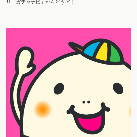
リ
「ガチャナビ」
からどうぞ！