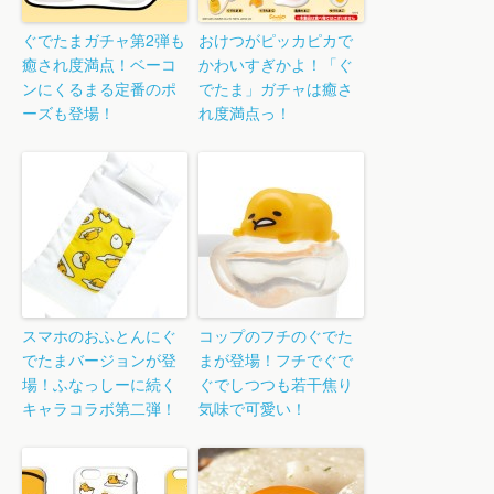
ぐでたまガチャ第2弾も
おけつがピッカピカで
癒され度満点！ベーコ
かわいすぎかよ！「ぐ
ンにくるまる定番のポ
でたま」ガチャは癒さ
ーズも登場！
れ度満点っ！
スマホのおふとんにぐ
コップのフチのぐでた
でたまバージョンが登
まが登場！フチでぐで
場！ふなっしーに続く
ぐでしつつも若干焦り
キャラコラボ第二弾！
気味で可愛い！