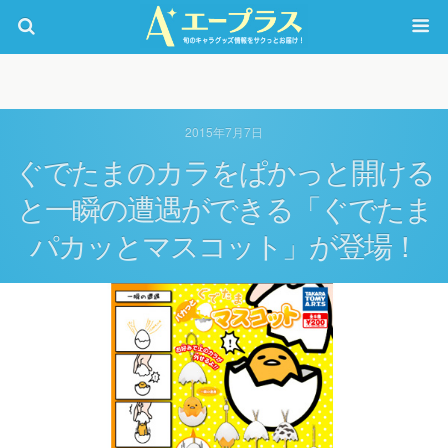
2015年7月7日
ぐでたまのカラをぱかっと開ける
と一瞬の遭遇ができる「ぐでたま
パカッとマスコット」が登場！