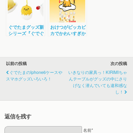
ぐでたまグッズ新
おけつがピッカピ
シリーズ『ぐでぐ
カでかわいすぎか
でシリーズ』が登
よ！「ぐでたま」
場！パスケースや
ガチャは癒され度
エッグスタンド、
満点っ！
100ピースシール
以前の投稿
次の投稿
など多彩に展開！
ぐでたまのiphone6ケースや
いきなりの家具っ！KIRIMIちゃ
スマホグッズいろいろ！
んテーブルがグッズの中にさり
げなく潜んでいても違和感な
し！
返信を残す
名前*