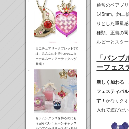
通常のベアブリ
145mm。約
りとした重量感
種類。正義の司
ルビーとスター
ミニチュアリータブレット3で
は、みんなのお待ちかねエタ
「バンブ
ーナルムーンアーティクルが
登場！
ーフェステ
新しく加わる「
フェスティバル
す！
かなりクオ
入れて遊びたい
セラムングッズを飾るのにも
う困らない！ムーンキャッス
ルのアクセサリースタンドが