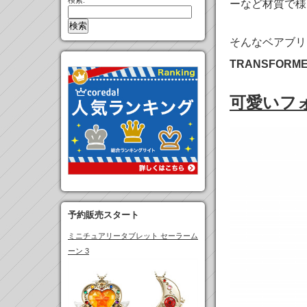
検索:
ーなど材質で様
そんなベアブリ
TRANSFORME
可愛いフ
予約販売スタート
ミニチュアリータブレット セーラーム
ーン 3