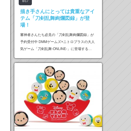
8/17
描き手さんにとっては貴重なアイ
テム「刀剣乱舞絢爛図録」が登
場！
審神者さんたち必見の「刀剣乱舞絢爛図録」が
予約受付中 DMMゲームズ×ニトロプラスの大人
気ゲーム「刀剣乱舞-ONLINE-」に登場する…