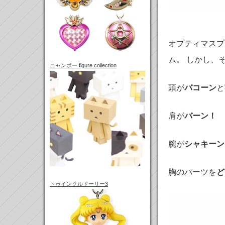
オプティマスプ
ム。 しかし、
ニャンボー figure collection
頭が
バコーン
と
肩が
バーン！
腕が
シャキーン
胸のパーツを
ど
トゥインクルドーリー3