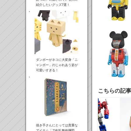
紹介したいグッズ7選！
ダンボーがネコに大変身「ニ
ャンボー」のじゃれあう姿が
可愛いすぎる！
こちらの記
描き手さんにとっては貴重な
アイテム「刀剣乱舞絢爛図