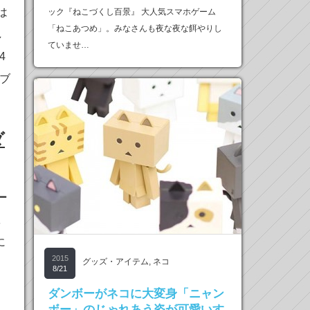
は
ック『ねこづくし百景』 大人気スマホゲーム
「ねこあつめ」。みなさんも夜な夜な餌やりし
し
ていませ…
4
ブ
ダ
ー
ま
に
2015
グッズ・アイテム
,
ネコ
8/21
ダンボーがネコに大変身「ニャン
ボー」のじゃれあう姿が可愛いす