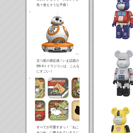
色々使えそうな予感！
五つ星の満足感！いま話題の
BB-8トイラジコンは、こんな
にすごい！
すべてが可愛すぎっ！「ねこ
あつめ」に癒されている人に