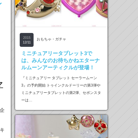
ン
2015
おもちゃ・ガチャ
12/11
ミニチュアリータブレット3で
は、みんなのお待ちかねエターナ
ルムーンアーティクルが登場！
『ミニチュアリー タブレット セーラームーン
マ
3』の予約開始 トゥインクルドーリーの第3弾や
ミニチュアリータブレットの第2弾、セボンスタ
ーは…
企
キ