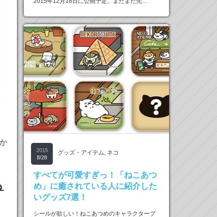
2015年12月18日に公開予定。まだまだ先…
か
2015
グッズ・アイテム
,
ネコ
8/28
すべてが可愛すぎっ！「ねこあつ
も
め」に癒されている人に紹介した
いグッズ7選！
シールが欲しい！ねこあつめのキャラクターブ