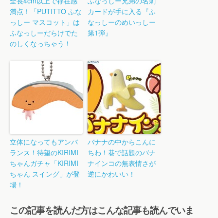
全長4cm以上で存在感
ふなっしー兄弟の名刺
満点！「PUTITTO ふな
カードが手に入る『ふ
っしー マスコット」は
なっしーのめいっしー
ふなっしーだらけでた
第1弾』
のしくなっちゃう！
立体になってもアンバ
バナナの中からこんに
ランス！待望のKIRIMI
ちわ！巷で話題のバナ
ちゃんガチャ「KIRIMI
ナインコの無表情さが
ちゃん スイング」が登
逆にかわいい！
場！
この記事を読んだ方はこんな記事も読んでいま