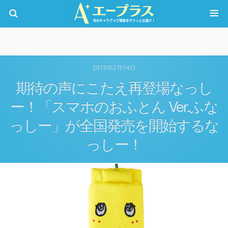
2015年2月14日
期待の声にこたえ再登場なっし
ー！「スマホのおふとん Ver.ふな
っしー」が全国発売を開始するな
っしー！