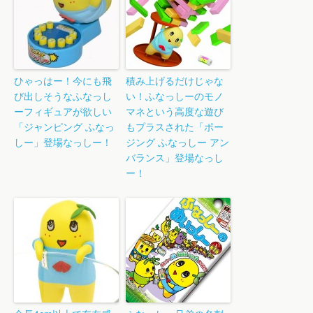
ひゃっはー！今にも飛
積み上げるだけじゃな
び出しそうなふなっし
い！ふなっしーのモノ
ーフィギュアが欲しい
マネという高度な遊び
「ジャンピング ふなっ
もプラスされた「ポー
しー」登場なっしー！
ジング ふなっしー アン
バランス」登場なっし
ー！