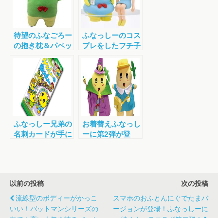
待望のふなごろー
ふなっしーのコス
の抱き枕＆パペッ
プレをしたフチ子
トが発売されるな
さんもかわいい！
っぴー！
「コップのフチ子
とふなっしー」が
発売中！
ふなっしー兄弟の
お着替えふなっし
名刺カードが手に
ーに第2弾が登
入る『ふなっしー
場！次はハロウィ
のめいっしー 第1
ン＆幼稚園なっし
弾』
ー！
以前の投稿
次の投稿
流線型のボディーがかっこ
スマホのおふとんにぐでたまバ
いい！バットマンシリーズの
ージョンが登場！ふなっしーに