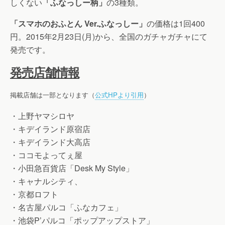
しくない
「ふなっしー柄」
の3種類。
「スマホのおふとん Ver.ふなっしー」
の価格は1回400
円。2015年2月23日(月)から、全国のガチャガチャにて
発売です。
発売店舗情報
掲載店舗は一部となります（
公式HPより引用
）
・上野ヤマシロヤ
・キデイランド原宿店
・キデイランド大高店
・ココモよってぇ屋
・小田急百貨店「Desk My Style」
・キャナルシティ、
・京都ロフト
・名古屋パルコ「ふなカフェ」
・池袋P’パルコ「ポップアップストア」