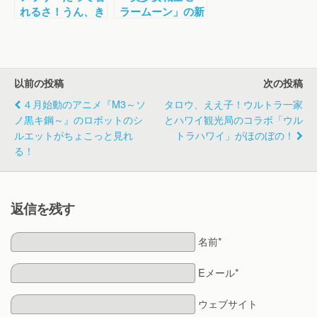
れるさ！うん、き
ラームーン」の新
っと着れるは
作アニメが待ち遠
ず。。セーラーム
しい！
ーン×スピンズ コ
ラボアイテム第二
以前の投稿
次の投稿
弾発表！
４月始動のアニメ『M3～ソ
タロウ、ええ子！ウルトラ一家
ノ黒キ鋼～』のロボットのシ
とハワイ観光局のコラボ「ウル
ルエットがちょこっと見れ
トラハワイ」がほのぼの！
る！
返信を残す
名前*
Eメール*
ウェブサイト