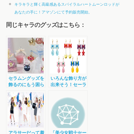
キラキラと輝く高級感あるスパイラルハートムーンロッドが
あなたの手に！アマゾンにて予約販売開始。
同じキャラのグッズはこちら：
セラムングッズを
いろんな飾り方が
飾るのにもう困ら
出来そう！セーラ
ない！ムーンキャ
ー戦士のピアスが
ッスルのアクセサ
イヤホンチャーム
リースタンドが
になって登場！
色々使えそうな予
感！
アラサーだって着
「美少女戦士セー