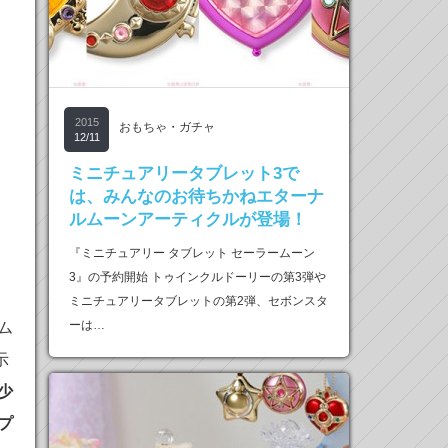
2015
おもちゃ・ガチャ
12/11
ミニチュアリータブレット3で
は、みんなのお待ちかねエターナ
ルムーンアーティクルが登場！
『ミニチュアリー タブレット セーラームーン
3』の予約開始 トゥインクルドーリーの第3弾や
ミニチュアリータブレットの第2弾、セボンスタ
ーは…
ム
示
少
プ