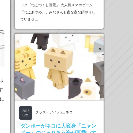
ック『ねこづくし百景』 大人気スマホゲーム
「ねこあつめ」。みなさんも夜な夜な餌やりし
ていませ…
ま
す
に
2015
グッズ・アイテム
,
ネコ
8/21
き
ダンボーがネコに大変身「ニャン
ボー」のじゃれあう姿が可愛いす