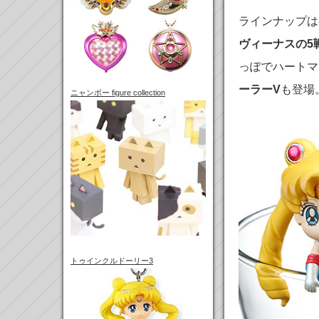
ラインナップは
ヴィーナスの5
っぽでハートマ
ーラーV
も登場
ニャンボー figure collection
トゥインクルドーリー3