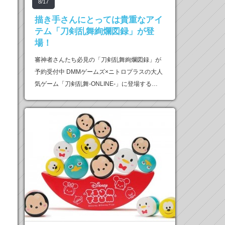
8/17
描き手さんにとっては貴重なアイ
テム「刀剣乱舞絢爛図録」が登
場！
審神者さんたち必見の「刀剣乱舞絢爛図録」が
予約受付中 DMMゲームズ×ニトロプラスの大人
気ゲーム「刀剣乱舞-ONLINE-」に登場する…