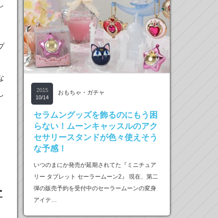
し
プ
。
な
2015
し
おもちゃ・ガチャ
10/14
セラムングッズを飾るのにもう困
らない！ムーンキャッスルのアク
セサリースタンドが色々使えそう
な予感！
いつのまにか発売が延期されてた『ミニチュア
リー タブレット セーラームーン2』 現在、第二
ー
弾の販売予約を受付中のセーラームーンの変身
アイテ…