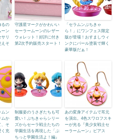
飾るの
守護星マークがかわいい
「セラムンぷちきゃ
ムーン
セーラームーンのレザー
ら！」にワンフェス限定
セサリ
ウォレット！好評に付き
版が登場！おすましウィ
使えそ
第2次予約販売スタート！
ンクにパール塗装で輝く
豪華版だぁ！
ラムン
制服姿のうさぎたちも可
あの変身アイテムで耳元
テムか
愛い！ぷちきゃらシリー
を演出。4色スワロフスキ
て、そ
ズからセーラ戦士たちの
ーが光る『美少女戦士セ
愛く充
学園生活を再現した「ぷ
ーラームーン』ピアス
ちっと学園生活よ！編』