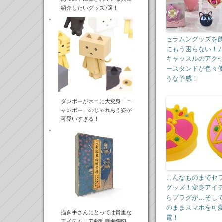
紹介したいグッズ7選！
セラムングッズを
にもう困らない！
キャッスルのアク
ースタンドが色々
うな予感！
ダンボーがネコに大変身「ニ
ャンボー」のじゃれあう姿が
可愛いすぎる！
こんなものまでセ
グッズ！変身アイ
らプラグが…そし
のままスマホを可
描き手さんにとっては貴重な
電！
アイテム「刀剣乱舞絢爛図