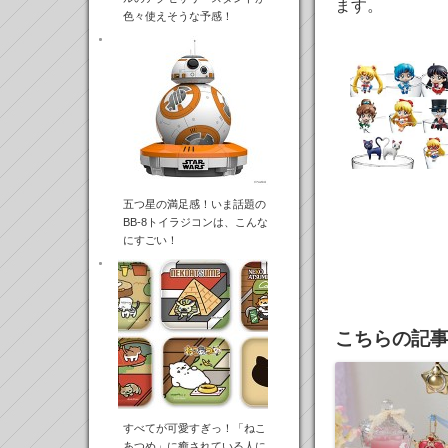
ます。
色々使えそうな予感！
五つ星の満足感！いま話題の
BB-8トイラジコンは、こんな
にすごい！
こちらの記
すべてが可愛すぎっ！「ねこ
あつめ」に癒されている人に