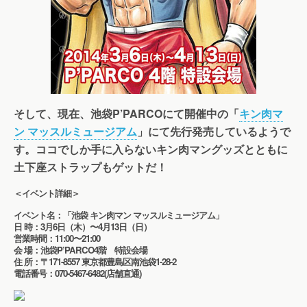
そして、現在、池袋P’PARCOにて開催中の「
キン肉マ
ン マッスルミュージアム
」にて先行発売しているようで
す。ココでしか手に入らないキン肉マングッズとともに
土下座ストラップもゲットだ！
＜イベント詳細＞
イベント名：「池袋 キン肉マン マッスルミュージアム」
日 時：3月6日（木）〜4月13日（日）
営業時間：11:00〜21:00
会 場：池袋P’PARCO4階 特設会場
住 所：〒171-8557 東京都豊島区南池袋1-28-2
電話番号：070-5467-6482(店舗直通)