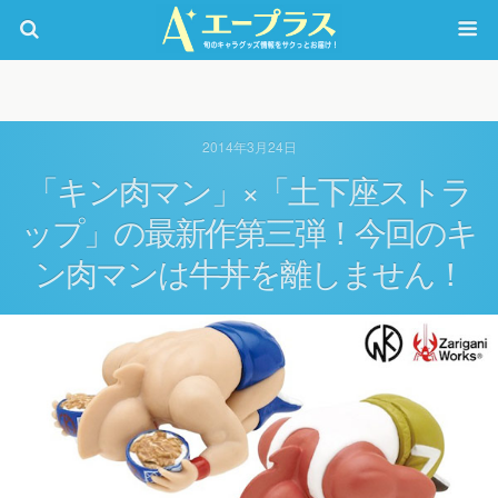
2014年3月24日
「キン肉マン」×「土下座ストラ
ップ」の最新作第三弾！今回のキ
ン肉マンは牛丼を離しません！