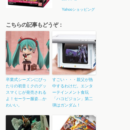
Yahooショッピング
こちらの記事もどうぞ：
卒業式シーズンにぴっ
すごい・・・親父が熱
たりの初音ミクのグッ
中するわけだ。エンタ
スマくじが発売される
ーテインメント食玩
よ！セーラー服姿…か
「ハコビジョン」第二
わいい。
弾はガンダム！