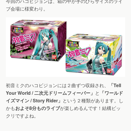
今回のハコビジョンは、箱の中が手のひらサイズのライ
ブ会場に様変わり。
初音ミクのハコビジョンには２曲ずつ収録され、
「Tell
Your World / 二次元ドリームフィーバー」
と
「ワールド
イズマイン / Story Rider」
という２種類があります。し
かも
およそ8分ものライブ
が楽しめるんです！結構ビッ
クリですよね。