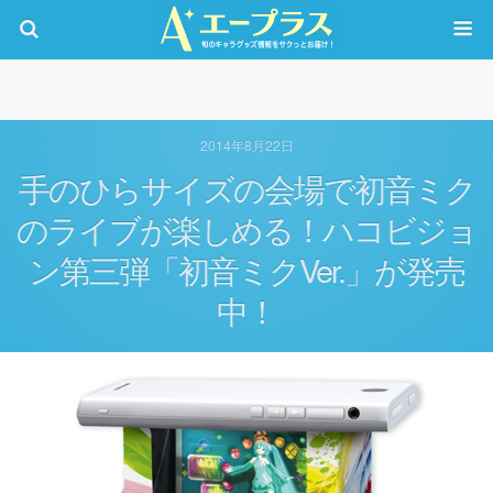
2014年8月22日
手のひらサイズの会場で初音ミク
のライブが楽しめる！ハコビジョ
ン第三弾「初音ミクVer.」が発売
中！