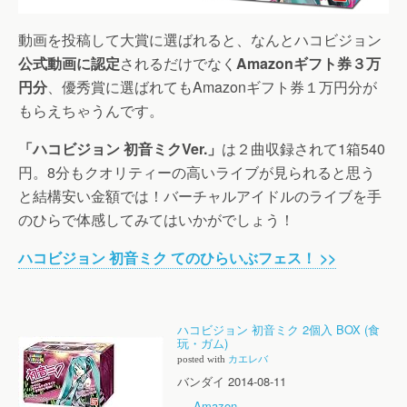
動画を投稿して大賞に選ばれると、なんとハコビジョン
公式動画に認定
されるだけでなく
Amazonギフト券３万
円分
、優秀賞に選ばれてもAmazonギフト券１万円分が
もらえちゃうんです。
「ハコビジョン 初音ミクVer.」
は２曲収録されて1箱540
円。8分もクオリティーの高いライブが見られると思う
と結構安い金額では！バーチャルアイドルのライブを手
のひらで体感してみてはいかがでしょう！
ハコビジョン 初音ミク てのひらいぶフェス！ >>
ハコビジョン 初音ミク 2個入 BOX (食
玩・ガム)
posted with
カエレバ
バンダイ 2014-08-11
Amazon