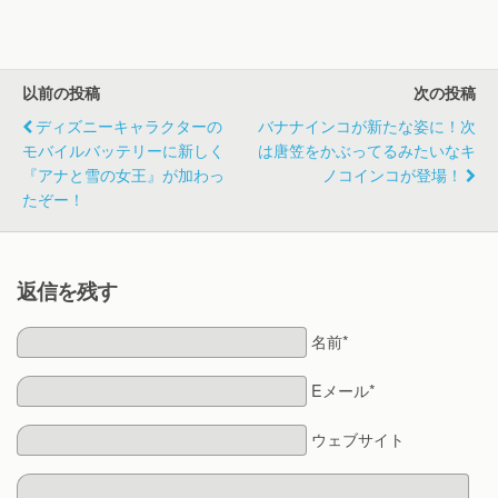
クのグッスマくじ
が発売されるよ！
セーラー服姿…か
わいい。
以前の投稿
次の投稿
ディズニーキャラクターの
バナナインコが新たな姿に！次
モバイルバッテリーに新しく
は唐笠をかぶってるみたいなキ
『アナと雪の女王』が加わっ
ノコインコが登場！
たぞー！
返信を残す
名前*
Eメール*
ウェブサイト