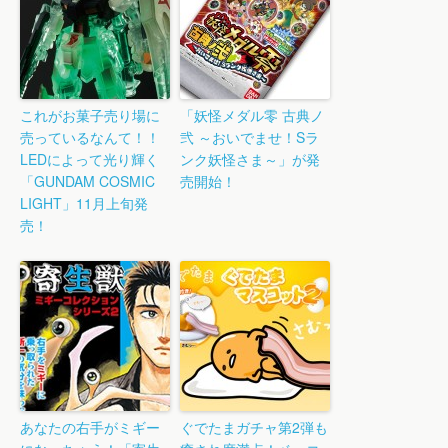
これがお菓子売り場に
「妖怪メダル零 古典ノ
売っているなんて！！
弐 ～おいでませ！Sラ
LEDによって光り輝く
ンク妖怪さま～」が発
「GUNDAM COSMIC
売開始！
LIGHT」11月上旬発
売！
あなたの右手がミギー
ぐでたまガチャ第2弾も