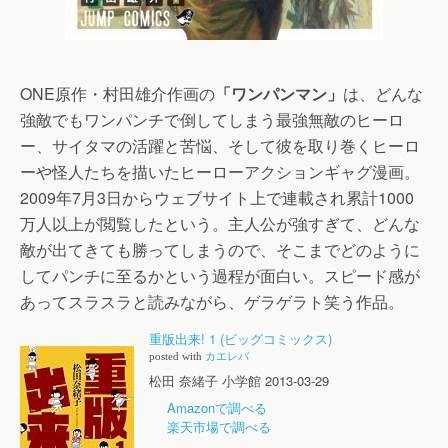
ONE原作・村田雄介作画の
「ワンパンマン」
は、どんな
強敵でもワンパンチで倒してしまう最強無敵のヒーロ
ー、サイタマの活躍と苦悩、そして彼を取り巻くヒーロ
ーや怪人たちを描いたヒーローアクションギャグ漫画。
2009年7月3日からウェブサイト上で連載され累計1000
万人以上が閲覧したという。主人公が強すぎて、どんな
敵が出てきても勝ってしまうので、そこまでどのように
してパンチに至るかという過程が面白い。スピード感が
あってスラスラと読みながら、ゲラゲラト笑う作品。
重版出来! 1 (ビッグコミックス)
posted with
カエレバ
松田 奈緒子 小学館 2013-03-29
Amazonで調べる
楽天市場で調べる