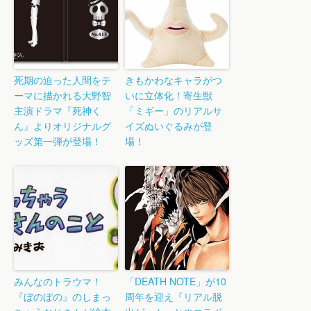
死期の迫った人間をテ
きもかわなキャラがつ
ーマに描かれる大野智
いに立体化！寄生獣
主演ドラマ『死神く
「ミギー」のリアルサ
ん』よりオリジナルグ
イズぬいぐるみが登
ッズ第一弾が登場！
場！
みんなのトラウマ！
「DEATH NOTE」が10
『ぼのぼの』のしまっ
周年を迎え『リアル脱