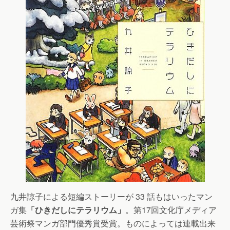
九井諒子による短編ストーリーが 33 話もはいったマン
ガ集
「ひきだしにテラリウム」
。第17回文化庁メディア
芸術祭マンガ部門優秀賞受賞。ものによっては連載出来