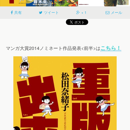
共有
ツイート
+ 1
メール
こちら！
マンガ大賞2014ノミネート作品発表<前半>は