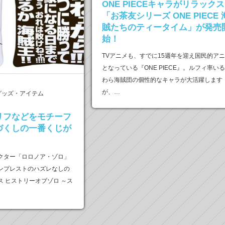
ONE PIECEキャラがリラックス
「お茶友シリーズ ONE PIECE 
賊たちのティータイム」が発売
始！
TVアニメも、すでに15週年を迎え国民的ア
となっている『ONE PIECE』。ルフィ率い
わら海賊団の個性的なキャラが大活躍します
が、…
グッズ・アイテム
リフなどをモチーフ
づくしの一番くじが
クター「ロロノア・ゾロ」
ンプレストのハズレなしの
 ヒストリーオブゾロ ～ス