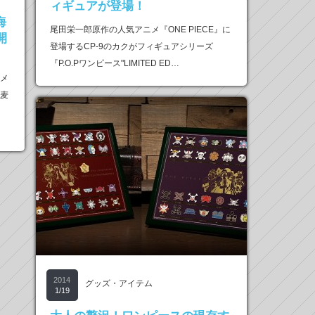
ィギュアが登場！
海
尾田栄一郎原作の人気アニメ『ONE PIECE』に
開
登場するCP-9のカクがフィギュアシリーズ
『P.O.Pワンピース"LIMITED ED…
ニメ
る麦
2014
グッズ・アイテム
1/19