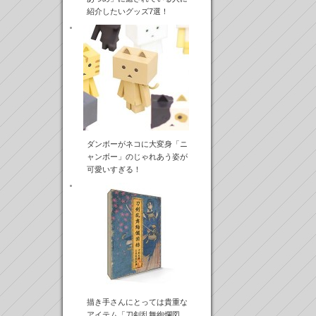
紹介したいグッズ7選！
ダンボーがネコに大変身「ニ
ャンボー」のじゃれあう姿が
可愛いすぎる！
描き手さんにとっては貴重な
アイテム「刀剣乱舞絢爛図