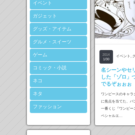
イベント
ガジェット
グッズ・アイテム
グルメ・スイーツ
ゲーム
2014
イベント
,
1/30
コミック・小説
名シーンやセ
した「ゾロ」
ネコ
でるぞぉぉぉ
ネタ
ワンピースのキャラ
に焦点を当てた、バ
ファッション
一番くじ『ワンピース
ペシャルエ…