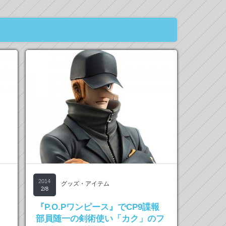
2014
グッズ・アイテム
2/8
、
『P.O.Pワンピース』でCP9諜報
部員随一の剣術使い「カク」のフ