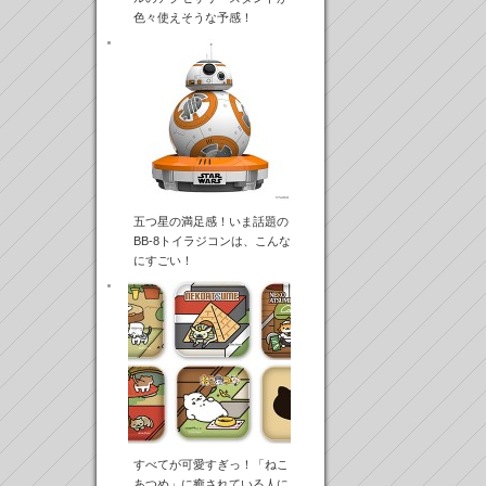
色々使えそうな予感！
五つ星の満足感！いま話題の
BB-8トイラジコンは、こんな
にすごい！
すべてが可愛すぎっ！「ねこ
あつめ」に癒されている人に